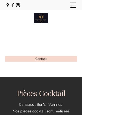
Les Gourmands Disent...
Pâtisserie-Traiteur . Food Truck
lesgourmandsdisent78520@gmail.com
Contact
Pièces Cocktail
Canapés , Bun's , Verrines
Nos pièces cocktail sont réalisées